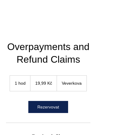
Overpayments and
Refund Claims
19,99
české
1 hod
1
19,99 Kč
Veverkova
koruny
h
o
Rezervovat